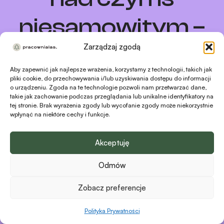
niesamowitym –
sprawdź
Zarządzaj zgodą
Aby zapewnić jak najlepsze wrażenia, korzystamy z technologii, takich jak
wkrótce!
pliki cookie, do przechowywania i/lub uzyskiwania dostępu do informacji
o urządzeniu. Zgoda na te technologie pozwoli nam przetwarzać dane,
takie jak zachowanie podczas przeglądania lub unikalne identyfikatory na
tej stronie. Brak wyrażenia zgody lub wycofanie zgody może niekorzystnie
wpłynąć na niektóre cechy i funkcje.
Akceptuję
Odmów
Zobacz preferencje
Polityka Prywatności